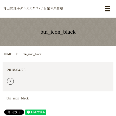
メ
btn_icon_black
HOME
btn_icon_black
2018/04/25
btn_icon_black