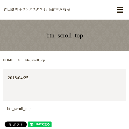
メ
btn_scroll_top
HOME
btn_scroll_top
2018/04/25
btn_scroll_top