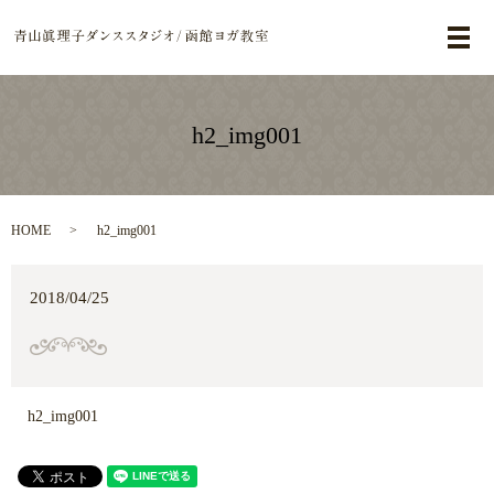
メ
h2_img001
HOME
h2_img001
2018/04/25
h2_img001