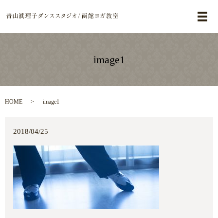
メ
image1
HOME
image1
2018/04/25