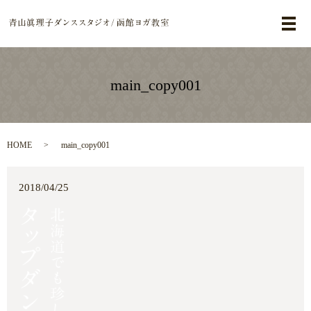
メ
main_copy001
HOME
main_copy001
2018/04/25